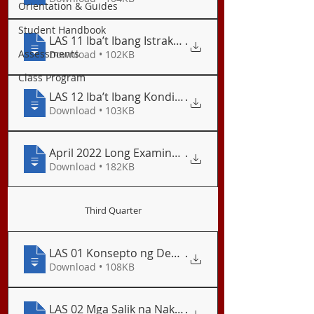
Orientation & Guides
Student Handbook
LAS 11 Iba’t Ibang Istraktura ng Pamilihan
.
Assessments
Download • 102KB
Class Program
LAS 12 Iba’t Ibang Kondisyon ng Ganap na Kompe
.
Download • 103KB
April 2022 Long Examination
.
Download • 182KB
Third Quarter
LAS 01 Konsepto ng Demand
.
Download • 108KB
LAS 02 Mga Salik na Nakaaapekto sa Demand sa
.