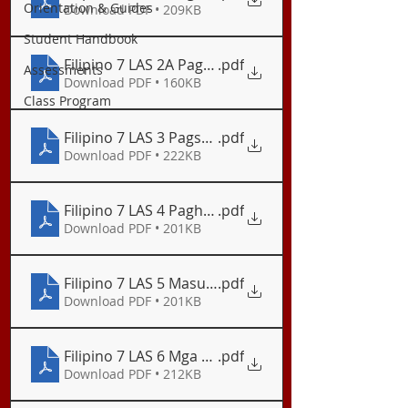
Orientation & Guides
Download PDF • 209KB
Student Handbook
Filipino 7 LAS 2A Pag-unawa sa Alamat ng Chocolat
.pdf
Assessments
Download PDF • 160KB
Class Program
Filipino 7 LAS 3 Pagsuri ng Kuwentong Bayan_Bala
.pdf
Download PDF • 222KB
Filipino 7 LAS 4 Paghinuha sa Kaugalian at Kalag
.pdf
Download PDF • 201KB
Filipino 7 LAS 5 Masuring Pagbasa at Pagpakinig_
.pdf
Download PDF • 201KB
Filipino 7 LAS 6 Mga Pahayag na Nagbibigay ng Pa
.pdf
Download PDF • 212KB