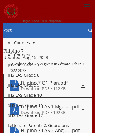
CENTRAL VISAYAN
INSTITUTE FOUNDATION
Jagna, Bohol 6308 Philippines
Post
All Courses
Filipino 7
All Courses
Updated:
Aug 15, 2023
Download the LASs given in 
Filipino
 7 for SY 
JHS LAS Grade 7
2022-2023.
JHS LAS Grade 8
Filipino 7 Q1 Plan
.pdf
JHS LAS Grade 9
Download PDF • 112KB
JHS LAS Grade 10
SHS LAS Grade 11
Filipino 7 LAS 1 Mga Kuwentong Bayan
.pdf
Download PDF • 192KB
SHS LAS Grade 12
Letters to Parents & Guardians
Filipino 7 LAS 2 Ang Alamat ng Chocolate Hills ng I
.pdf